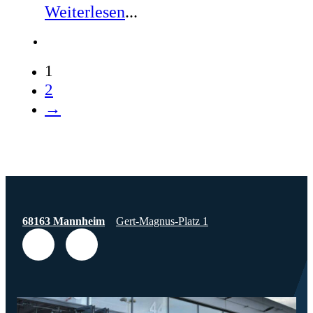
Weiterlesen
...
1
2
→
68163 Mannheim
Gert-Magnus-Platz 1