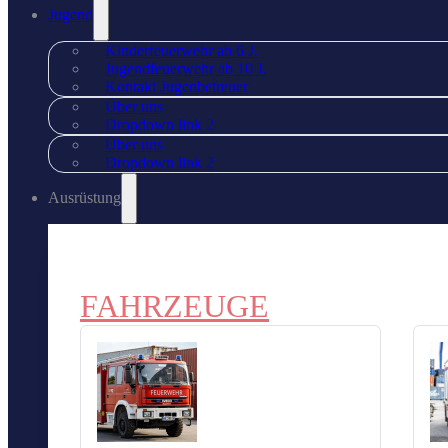
Jugend
Kinderfeuerwehr ab 6 J.
Jugendfeuerwehr ab 10 J.
Kontakt Jugenbetreuer
Über uns
Dropdown link 2
Über uns
Dropdown link 2
Ausrüstung
FAHRZEUGE