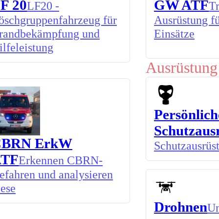
F 20
GW ATF
LF20 -
Tr
öschgruppenfahrzeug für
Ausrüstung f
randbekämpfung und
Einsätze
ilfeleistung
Ausrüstung
Persönlich
Schutzaus
CBRN ErkW
Schutzausrüs
ATF
Erkennen CBRN-
efahren und analysieren
iese
Drohnen
Un