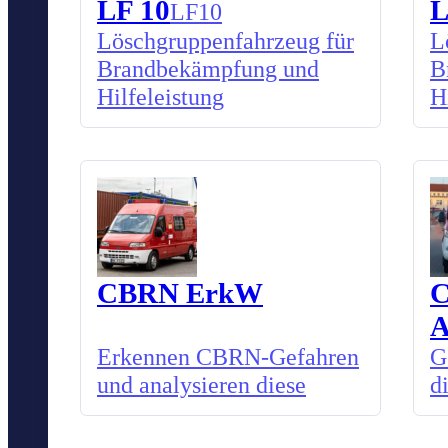
LF 10
L
LF10
Löschgruppenfahrzeug für
L
Brandbekämpfung und
B
Hilfeleistung
H
CBRN ErkW
Erkennen CBRN-Gefahren
G
und analysieren diese
d