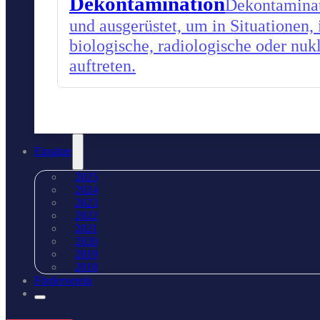
Dekontamination
Dekontaminati
und ausgerüstet, um in Situationen,
biologische, radiologische oder nu
auftreten.
Einsätze
2025
2024
2023
2022
2021
2020
2019
2018
Förderverein