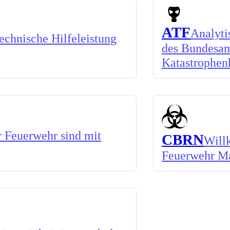
ATF
Analyti
chnische Hilfeleistung
des Bundesam
Katastrophen
 Feuerwehr sind mit
CBRN
Will
Feuerwehr M