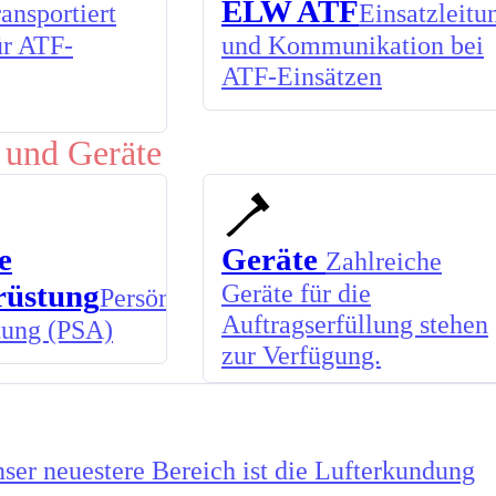
ELW ATF
ansportiert
Einsatzleitu
ür ATF-
und Kommunikation bei
ATF-Einsätzen
 und Geräte
e
Geräte
Zahlreiche
rüstung
Geräte für die
Persönliche
Auftragserfüllung stehen
tung (PSA)
zur Verfügung.
ser neuestere Bereich ist die Lufterkundung