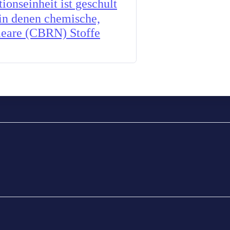
onseinheit ist geschult
 in denen chemische,
kleare (CBRN) Stoffe