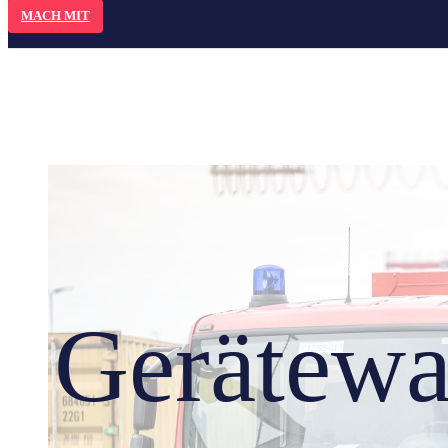
MACH MIT
Gerätew