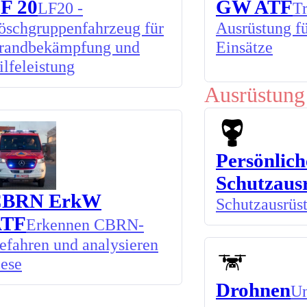
F 20
GW ATF
LF20 -
Tr
öschgruppenfahrzeug für
Ausrüstung f
randbekämpfung und
Einsätze
ilfeleistung
Ausrüstung
Persönlich
Schutzaus
CBRN ErkW
Schutzausrüs
ATF
Erkennen CBRN-
efahren und analysieren
iese
Drohnen
Un