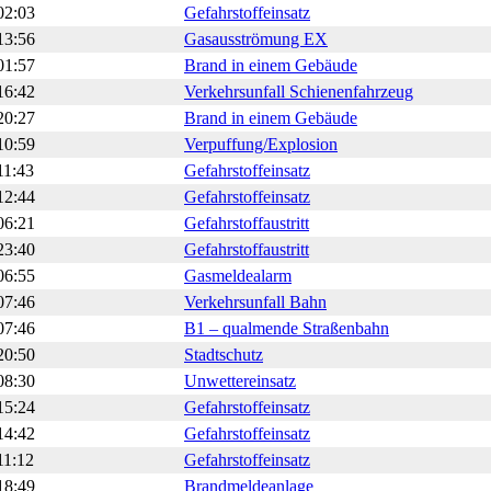
02:03
Gefahrstoffeinsatz
13:56
Gasausströmung EX
01:57
Brand in einem Gebäude
16:42
Verkehrsunfall Schienenfahrzeug
20:27
Brand in einem Gebäude
10:59
Verpuffung/Explosion
11:43
Gefahrstoffeinsatz
12:44
Gefahrstoffeinsatz
06:21
Gefahrstoffaustritt
23:40
Gefahrstoffaustritt
06:55
Gasmeldealarm
07:46
Verkehrsunfall Bahn
07:46
B1 – qualmende Straßenbahn
20:50
Stadtschutz
08:30
Unwettereinsatz
15:24
Gefahrstoffeinsatz
14:42
Gefahrstoffeinsatz
11:12
Gefahrstoffeinsatz
18:49
Brandmeldeanlage