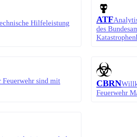
ATF
Analyti
chnische Hilfeleistung
des Bundesam
Katastrophen
 Feuerwehr sind mit
CBRN
Will
Feuerwehr M