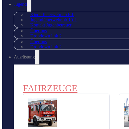
Jugend
Kinderfeuerwehr ab 6 J.
Jugendfeuerwehr ab 10 J.
Kontakt Jugenbetreuer
Über uns
Dropdown link 2
Über uns
Dropdown link 2
Ausrüstung
FAHRZEUGE