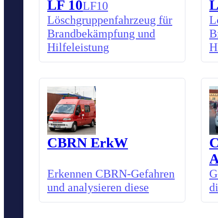
LF 10
L
LF10
Löschgruppenfahrzeug für
L
Brandbekämpfung und
B
Hilfeleistung
H
CBRN ErkW
Erkennen CBRN-Gefahren
G
und analysieren diese
d