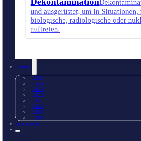
Dekontamination
Dekontaminati
und ausgerüstet, um in Situationen,
biologische, radiologische oder nu
auftreten.
Einsätze
2025
2024
2023
2022
2021
2020
2019
2018
Förderverein