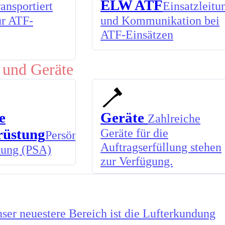
ELW ATF
ansportiert
Einsatzleitu
ür ATF-
und Kommunikation bei
ATF-Einsätzen
 und Geräte
e
Geräte
Zahlreiche
rüstung
Geräte für die
Persönliche
Auftragserfüllung stehen
tung (PSA)
zur Verfügung.
ser neuestere Bereich ist die Lufterkundung