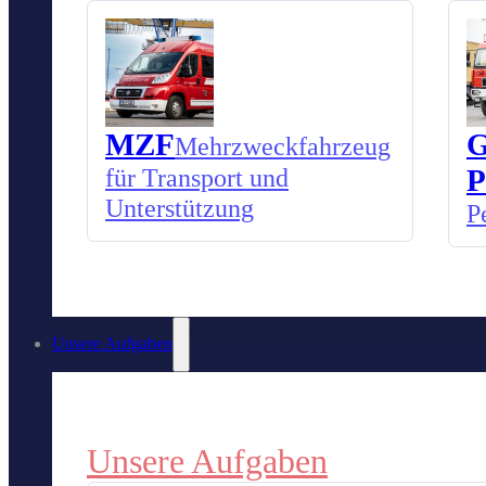
MZF
G
Mehrzweckfahrzeug
für Transport und
P
Unterstützung
P
Unsere Aufgaben
Unsere Aufgaben