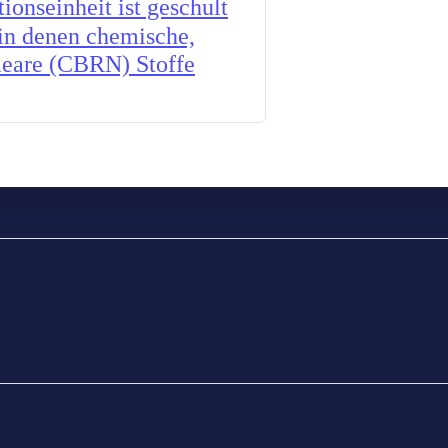
onseinheit ist geschult
 in denen chemische,
kleare (CBRN) Stoffe