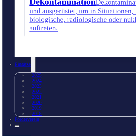
Dekontamination
Dekontaminati
und ausgerüstet, um in Situationen,
biologische, radiologische oder nu
auftreten.
Einsätze
2025
2024
2023
2022
2021
2020
2019
2018
Förderverein