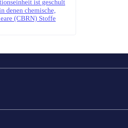
onseinheit ist geschult
 in denen chemische,
kleare (CBRN) Stoffe