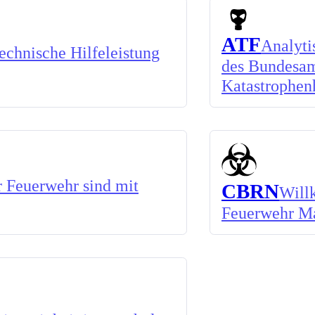
ATF
Analyti
chnische Hilfeleistung
des Bundesam
Katastrophen
 Feuerwehr sind mit
CBRN
Will
Feuerwehr M