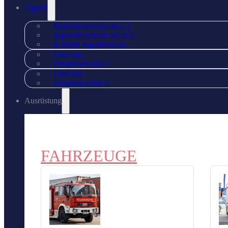
Jugend
Kinderfeuerwehr ab 6 J.
Jugendfeuerwehr ab 10 J.
Kontakt Jugenbetreuer
Über uns
Dropdown link 2
Über uns
Dropdown link 2
Ausrüstung
FAHRZEUGE