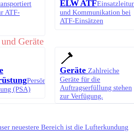
ELW ATF
ansportiert
Einsatzleitu
ür ATF-
und Kommunikation bei
ATF-Einsätzen
 und Geräte
e
Geräte
Zahlreiche
rüstung
Geräte für die
Persönliche
Auftragserfüllung stehen
tung (PSA)
zur Verfügung.
ser neuestere Bereich ist die Lufterkundung