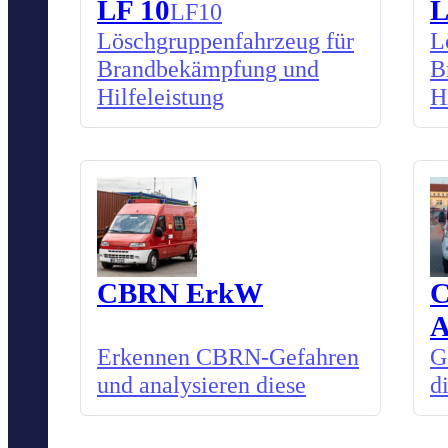
LF 10
L
LF10
Löschgruppenfahrzeug für
L
Brandbekämpfung und
B
Hilfeleistung
H
CBRN ErkW
Erkennen CBRN-Gefahren
G
und analysieren diese
d