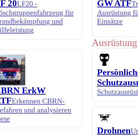
F 20
GW ATF
LF20 -
Tr
öschgruppenfahrzeug für
Ausrüstung f
randbekämpfung und
Einsätze
ilfeleistung
Ausrüstung
Persönlich
Schutzaus
CBRN ErkW
Schutzausrüs
ATF
Erkennen CBRN-
efahren und analysieren
iese
Drohnen
Un