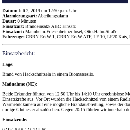
Datum:
Juli 2, 2019 um 12:50 p.m. Uhr
Alarmierungsart:
Abteilungsalarm
Dauer:
0 Minuten
Einsatzart:
Brandeinsatz/ ABC-Einsatz
Einsatzort:
Mannheim-Friesenheimer Insel, Otto-Hahn-Straße
Fahrzeuge:
CBRN ErkW 1, CBRN ErkW ATF, LF 10, LF20 Kats,
Einsatzbericht:
Lage:
Brand von Hackschnitzeln in einem Biomassesilo.
Maßnahme (NE):
Beide Erkunder führten von 12:50 Uhr bis 14:10 Uhr ergebnislose Me
Einsatzkräfte aus. Vor Ort wurden die Hackschnitzel von einem Radla
Wärmebildkamera auf eine mögliche Brandausbreitung, sowie der dorti
dortige Glutnester abzulöschen. Gegen 20:15 führten wir innerhalb d
Einsatzende:
02.07.2019 / 22:42 Uhr