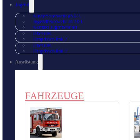
Jugend
Kinderfeuerwehr ab 6 J.
Jugendfeuerwehr ab 10 J.
Kontakt Jugenbetreuer
Über uns
Dropdown link 2
Über uns
Dropdown link 2
Ausrüstung
FAHRZEUGE