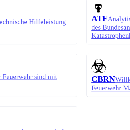
ATF
Analyti
chnische Hilfeleistung
des Bundesam
Katastrophen
 Feuerwehr sind mit
CBRN
Will
Feuerwehr M