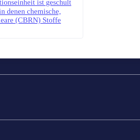
onseinheit ist geschult
 in denen chemische,
kleare (CBRN) Stoffe