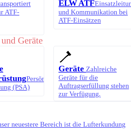
ELW ATF
ansportiert
Einsatzleitu
ür ATF-
und Kommunikation bei
ATF-Einsätzen
 und Geräte
e
Geräte
Zahlreiche
rüstung
Geräte für die
Persönliche
Auftragserfüllung stehen
tung (PSA)
zur Verfügung.
ser neuestere Bereich ist die Lufterkundung