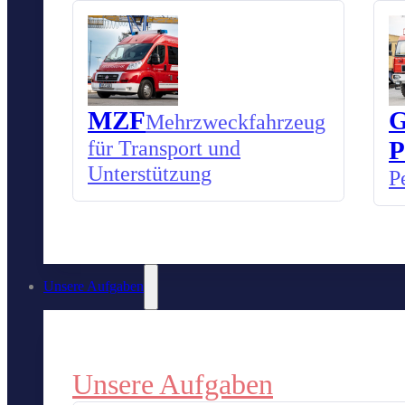
MZF
G
Mehrzweckfahrzeug
für Transport und
P
Unterstützung
P
Unsere Aufgaben
Unsere Aufgaben