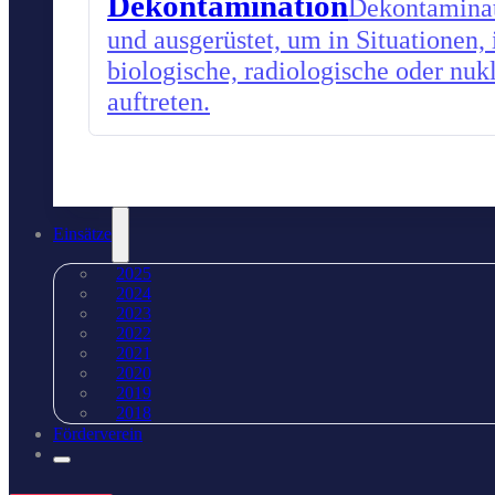
Dekontamination
Dekontaminati
und ausgerüstet, um in Situationen,
biologische, radiologische oder nu
auftreten.
Einsätze
2025
2024
2023
2022
2021
2020
2019
2018
Förderverein