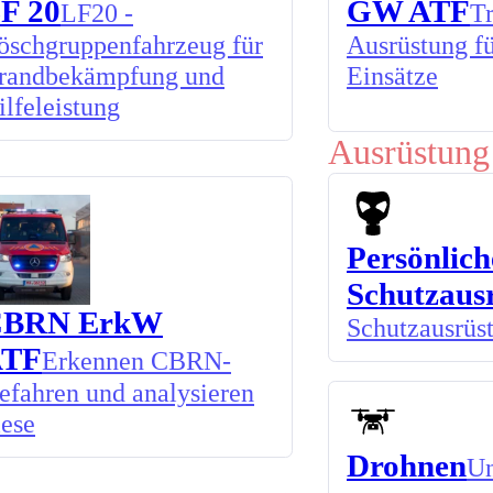
F 20
GW ATF
LF20 -
Tr
öschgruppenfahrzeug für
Ausrüstung f
randbekämpfung und
Einsätze
ilfeleistung
Ausrüstung
Persönlich
Schutzaus
CBRN ErkW
Schutzausrüs
ATF
Erkennen CBRN-
efahren und analysieren
iese
Drohnen
Un