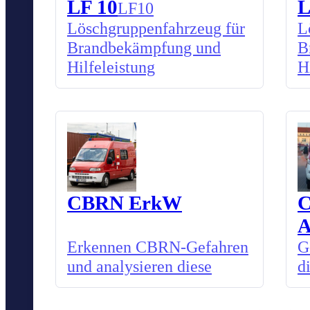
LF 10
L
LF10
Löschgruppenfahrzeug für
L
Brandbekämpfung und
B
Hilfeleistung
H
CBRN ErkW
Erkennen CBRN-Gefahren
G
und analysieren diese
d