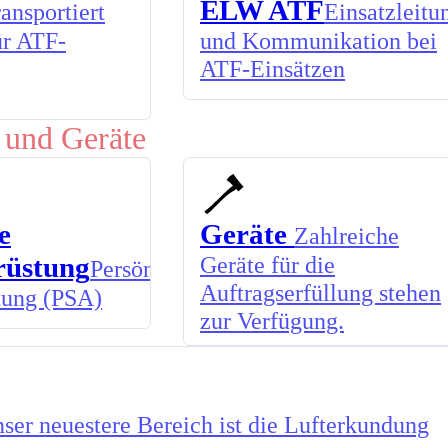
ELW ATF
ansportiert
Einsatzleitu
ür ATF-
und Kommunikation bei
ATF-Einsätzen
 und Geräte
e
Geräte
Zahlreiche
rüstung
Geräte für die
Persönliche
Auftragserfüllung stehen
tung (PSA)
zur Verfügung.
ser neuestere Bereich ist die Lufterkundung