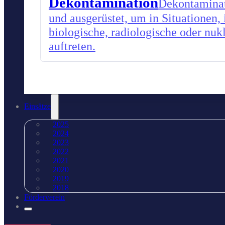
Dekontamination
Dekontaminati
und ausgerüstet, um in Situationen,
biologische, radiologische oder nu
auftreten.
Einsätze
2025
2024
2023
2022
2021
2020
2019
2018
Förderverein