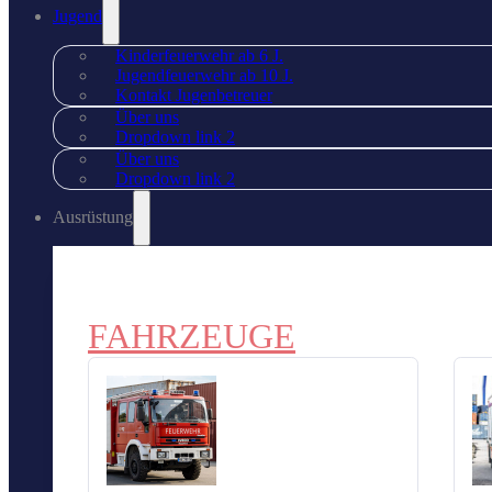
Jugend
Kinderfeuerwehr ab 6 J.
Jugendfeuerwehr ab 10 J.
Kontakt Jugenbetreuer
Über uns
Dropdown link 2
Über uns
Dropdown link 2
Ausrüstung
FAHRZEUGE