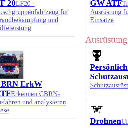
F 20
GW ATF
LF20 -
Tr
öschgruppenfahrzeug für
Ausrüstung f
randbekämpfung und
Einsätze
ilfeleistung
Ausrüstung
Persönlich
Schutzaus
CBRN ErkW
Schutzausrüs
ATF
Erkennen CBRN-
efahren und analysieren
iese
Drohnen
Un