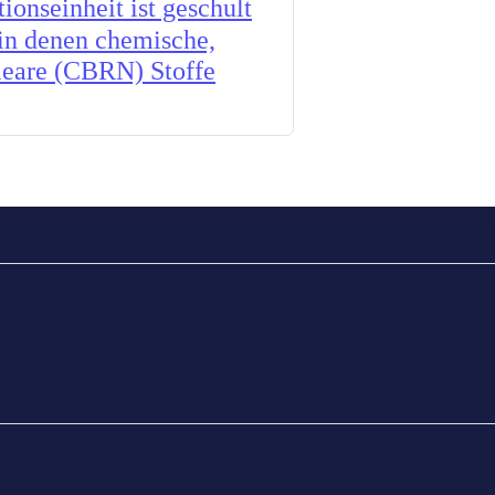
onseinheit ist geschult
 in denen chemische,
kleare (CBRN) Stoffe