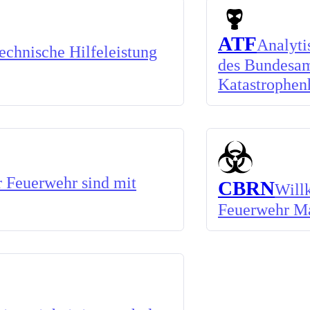
ATF
Analyti
chnische Hilfeleistung
des Bundesam
Katastrophen
 Feuerwehr sind mit
CBRN
Will
Feuerwehr M