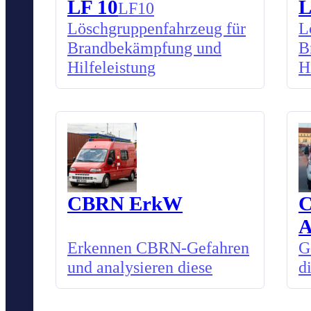
LF 10
L
LF10
Löschgruppenfahrzeug für
L
Brandbekämpfung und
B
Hilfeleistung
H
CBRN ErkW
Erkennen CBRN-Gefahren
G
und analysieren diese
d