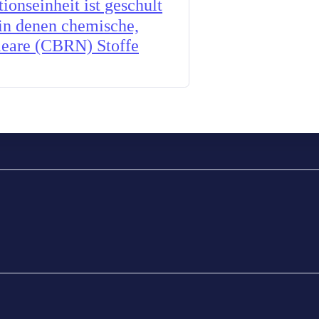
onseinheit ist geschult
 in denen chemische,
kleare (CBRN) Stoffe