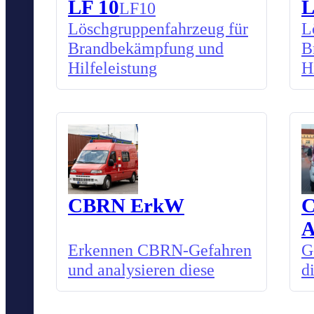
LF 10
L
LF10
Löschgruppenfahrzeug für
L
Brandbekämpfung und
B
Hilfeleistung
H
CBRN ErkW
Erkennen CBRN-Gefahren
G
und analysieren diese
d