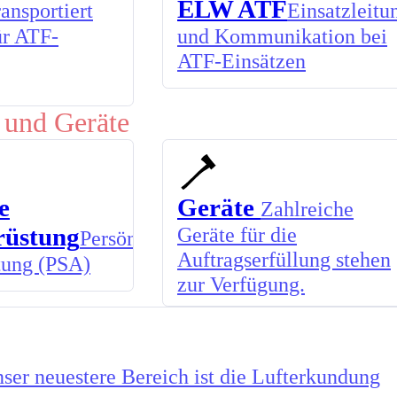
ELW ATF
ansportiert
Einsatzleitu
ür ATF-
und Kommunikation bei
ATF-Einsätzen
 und Geräte
e
Geräte
Zahlreiche
rüstung
Geräte für die
Persönliche
Auftragserfüllung stehen
tung (PSA)
zur Verfügung.
ser neuestere Bereich ist die Lufterkundung