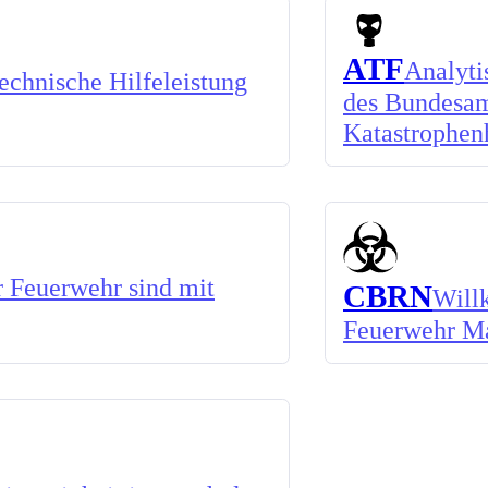
ATF
Analyti
chnische Hilfeleistung
des Bundesam
Katastrophen
 Feuerwehr sind mit
CBRN
Will
Feuerwehr M