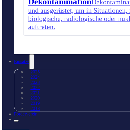
Dekontamination
Dekontaminati
und ausgerüstet, um in Situationen,
biologische, radiologische oder nu
auftreten.
Einsätze
2025
2024
2023
2022
2021
2020
2019
2018
Förderverein