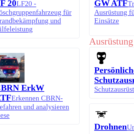
F 20
GW ATF
LF20 -
Tr
öschgruppenfahrzeug für
Ausrüstung f
randbekämpfung und
Einsätze
ilfeleistung
Ausrüstung
Persönlich
Schutzaus
CBRN ErkW
Schutzausrüs
ATF
Erkennen CBRN-
efahren und analysieren
iese
Drohnen
Un