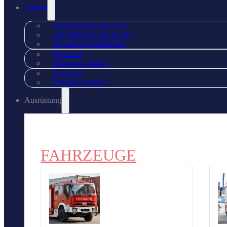
Jugend
Kinderfeuerwehr ab 6 J.
Jugendfeuerwehr ab 10 J.
Kontakt Jugenbetreuer
Über uns
Dropdown link 2
Über uns
Dropdown link 2
Ausrüstung
FAHRZEUGE