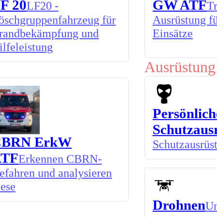
F 20
GW ATF
LF20 -
Tr
öschgruppenfahrzeug für
Ausrüstung f
randbekämpfung und
Einsätze
ilfeleistung
Ausrüstung
Persönlich
Schutzaus
CBRN ErkW
Schutzausrüs
ATF
Erkennen CBRN-
efahren und analysieren
iese
Drohnen
Un