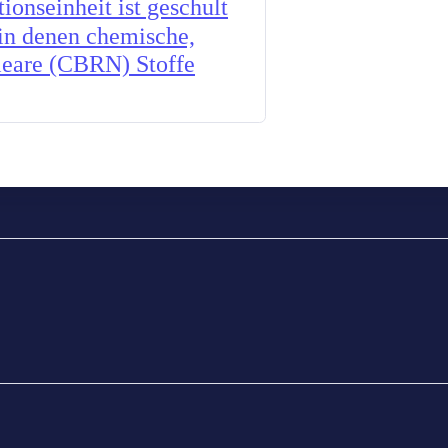
onseinheit ist geschult
 in denen chemische,
kleare (CBRN) Stoffe