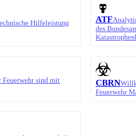
ATF
Analyti
chnische Hilfeleistung
des Bundesam
Katastrophen
 Feuerwehr sind mit
CBRN
Will
Feuerwehr M