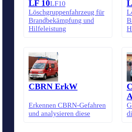
LF 10
L
LF10
Löschgruppenfahrzeug für
L
Brandbekämpfung und
B
Hilfeleistung
H
CBRN ErkW
Erkennen CBRN-Gefahren
G
und analysieren diese
d