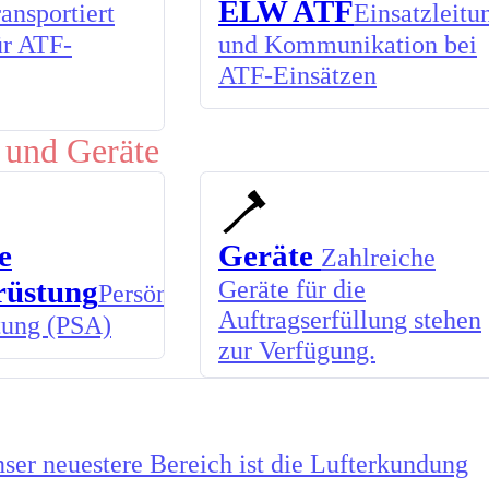
ELW ATF
ansportiert
Einsatzleitu
ür ATF-
und Kommunikation bei
ATF-Einsätzen
 und Geräte
e
Geräte
Zahlreiche
rüstung
Geräte für die
Persönliche
Auftragserfüllung stehen
tung (PSA)
zur Verfügung.
ser neuestere Bereich ist die Lufterkundung