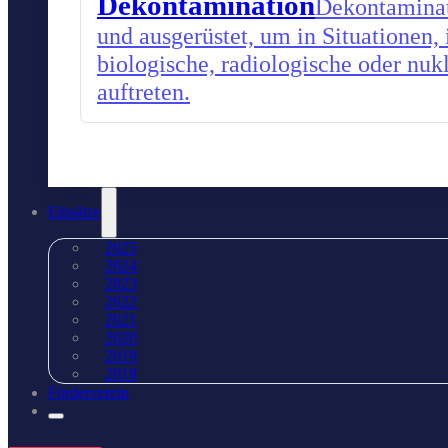
Dekontamination
Dekontaminati
und ausgerüstet, um in Situationen,
biologische, radiologische oder nu
auftreten.
Einsätze
2025
2024
2023
2022
2021
2020
2019
2018
Förderverein