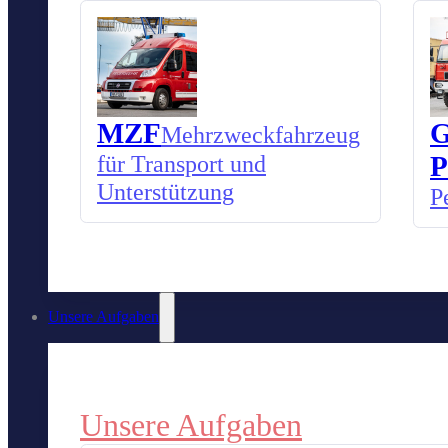
MZF
G
Mehrzweckfahrzeug
für Transport und
P
Unterstützung
P
Unsere Aufgaben
Unsere Aufgaben