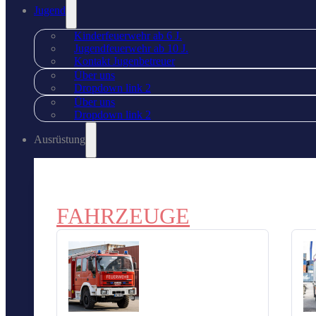
Jugend
Kinderfeuerwehr ab 6 J.
Jugendfeuerwehr ab 10 J.
Kontakt Jugenbetreuer
Über uns
Dropdown link 2
Über uns
Dropdown link 2
Ausrüstung
FAHRZEUGE