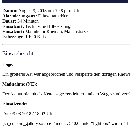
Datum:
August 9, 2018 um 5:28 p.m. Uhr
Alarmierungsart:
Fahrzeugmelder
Dauer:
34 Minuten
Einsatzart:
Technische Hilfeleistung
Einsatzort:
Mannheim-Rheinau, Mallaustraße
Fahrzeuge:
LF20 Kats
Einsatzbericht:
Lage:
Ein größerer Ast war abgebrochen und versperrte den dortigen Radw
Maßnahme (NE):
Der Ast wurde mittels Kettensäge zerkleinert und am Wegesrand verr
Einsatzende:
Do. 09.08.2018 / 18:02 Uhr
[su_custom_gallery source=“media: 5402″ link=“lightbox“ width=“15