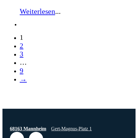
Weiterlesen
...
1
2
3
…
9
→
68163 Mannheim
Gert-Magnus-Platz 1