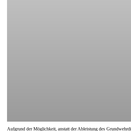
Aufgrund der Möglichkeit, anstatt der Ableistung des Grundwehrdie